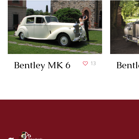
Bentley MK 6
Bentl
13