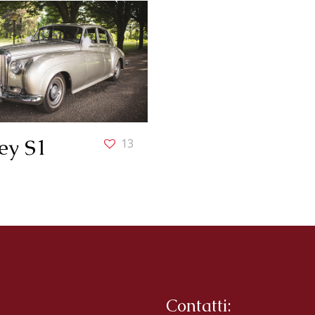
ey S1
13
Contatti: