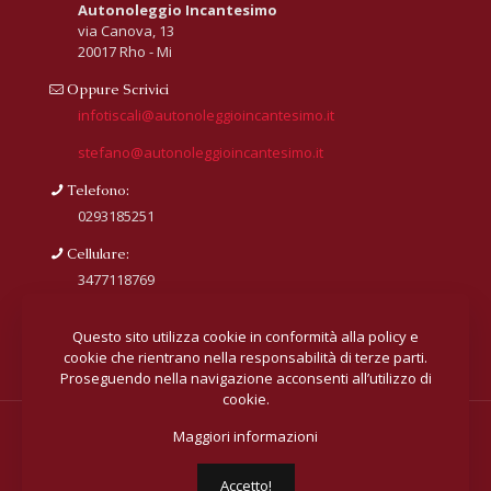
Autonoleggio Incantesimo
via Canova, 13
20017 Rho - Mi
Oppure Scrivici
infotiscali@autonoleggioincantesimo.it
stefano@autonoleggioincantesimo.it
Telefono:
0293185251
Cellulare:
3477118769
Questo sito utilizza cookie in conformità alla policy e
cookie che rientrano nella responsabilità di terze parti.
Proseguendo nella navigazione acconsenti all’utilizzo di
cookie.
Maggiori informazioni
© 2018 All rights reserved
Autonoleggio Incantesimo.
Sito realizzato dall'
Agenzia web Milano
Web Revolution.
Privacy e cookie policy
|
Mappa del sito
Accetto!