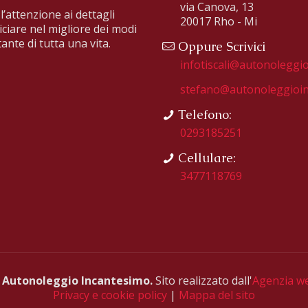
via Canova, 13
l’attenzione ai dettagli
20017 Rho - Mi
iciare nel migliore dei modi
ante di tutta una vita.
Oppure Scrivici
infotiscali@autonoleggio
stefano@autonoleggioin
Telefono:
0293185251
Cellulare:
3477118769
d
Autonoleggio Incantesimo.
Sito realizzato dall'
Agenzia w
Privacy e cookie policy
|
Mappa del sito