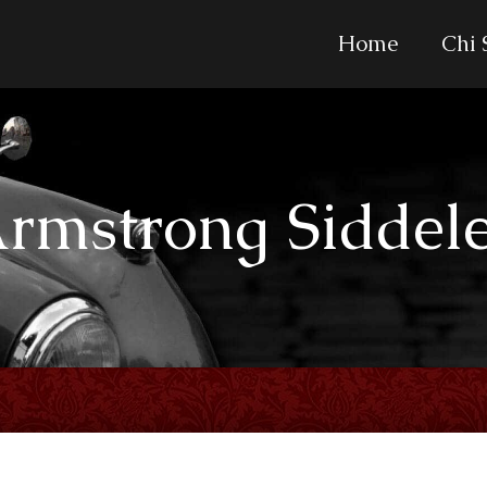
Home
Chi
rmstrong Siddel