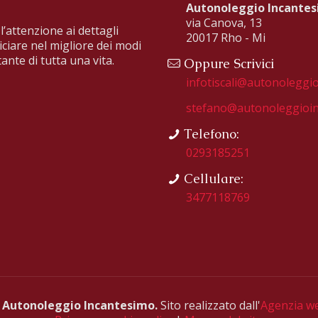
Autonoleggio Incante
via Canova, 13
l’attenzione ai dettagli
20017 Rho - Mi
iciare nel migliore dei modi
ante di tutta una vita.
Oppure Scrivici
infotiscali@autonoleggio
stefano@autonoleggioin
Telefono:
0293185251
Cellulare:
3477118769
d
Autonoleggio Incantesimo.
Sito realizzato dall'
Agenzia w