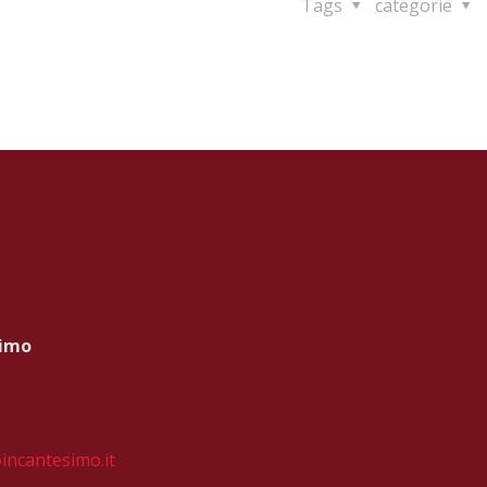
Tags
categorie
simo
incantesimo.it