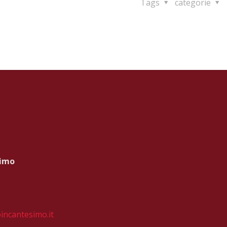
Tags
categorie
simo
incantesimo.it